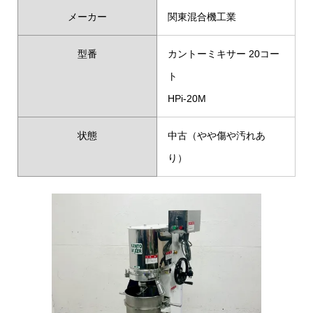
メーカー
関東混合機工業
型番
カントーミキサー 20コー
ト
HPi-20M
状態
中古（やや傷や汚れあ
り）