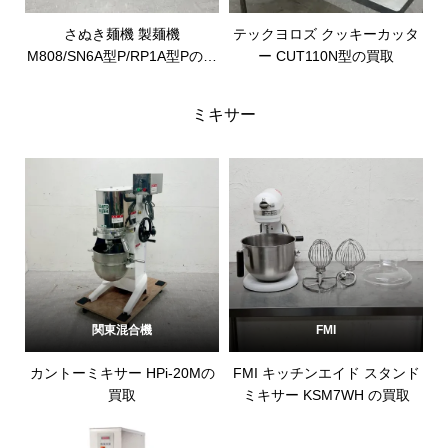
さぬき麺機 製麺機
テックヨロズ クッキーカッタ
M808/SN6A型P/RP1A型Pの買
ー CUT110N型の買取
取
ミキサー
関東混合機
FMI
カントーミキサー HPi-20Mの
FMI キッチンエイド スタンド
買取
ミキサー KSM7WH の買取