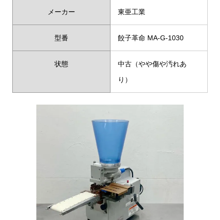
メーカー
東亜工業
型番
餃子革命 MA-G-1030
状態
中古（やや傷や汚れあ
り）