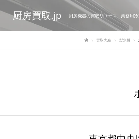
厨房買取.jp
厨房機器の買取リユース。業務用冷
買取実績
製氷機
ホーム
東京都中央