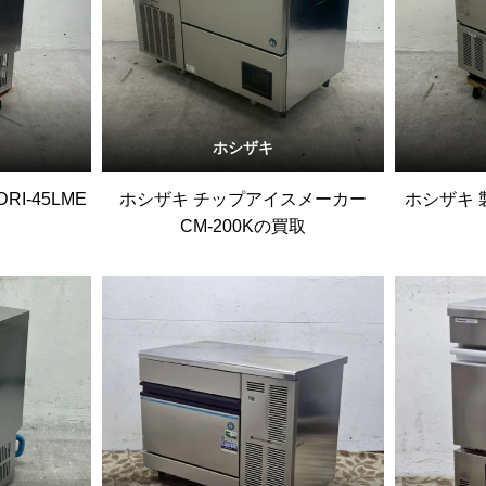
ホシザキ
I-45LME
ホシザキ チップアイスメーカー
ホシザキ 製
CM-200Kの買取