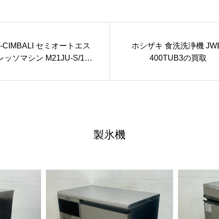
A-CIMBALI セミオートエス
ホシザキ 食洗洗浄機 JWE
レッソマシン M21JU-S/1の
400TUB3の買取
買取
製氷機