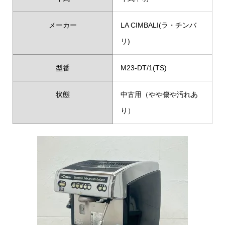
メーカー
LA CIMBALI(ラ・チンバ
リ)
型番
M23-DT/1(TS)
状態
中古用（やや傷や汚れあ
り）