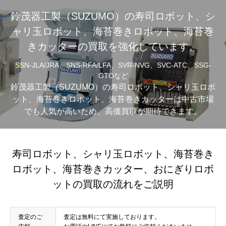
鈴茂器工製（SUZUMO）の寿司ロボット、シ
ャリ玉ロボット、海苔巻きロボット、海苔巻
きカッターの買取を強化しています。
SSN-JLA/JRA、SNS-RFA/LFA、SVR-NVG、SVC-ATC、SSG-
GTOなど
鈴茂器工製（SUZUMO）の寿司ロボット、シャリ玉ロボ
ット、海苔巻きロボット、海苔巻きカッターは中古市場
でも人気が高いため、高価買取が期待できます。
寿司ロボット、シャリ玉ロボット、海苔巻き
ロボット、海苔巻きカッター、おにぎりロボ
ットの買取の流れをご説明
査定のご
査定は無料にて実施しております。