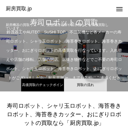
厨房買取.jp
寿司ロボットの買取
厨房機器の買取リユース。業務用冷蔵庫や製氷機などを高価買取し
ています。
鈴茂器工やAUTEC、SUSHI TOP、不二製機など各メーカーの寿
司ロボット、シャリ玉ロボット、海苔巻きロボット、海苔巻きカ
ッター、おにぎりロボットの高価買取を行なっています。入れ替
えや店舗の移転、店舗の閉店、居抜き物件などでご不要の寿司ロ
ボット、シャリ玉ロボット、海苔巻きロボット、おにぎりロボッ
トがございましたら「厨房買取.jp」までお気軽にご連絡くださ
高価買取のチェックポイン
買取の流れ
い。他店よりも高価買取を目指します。
ト
寿司ロボット、シャリ玉ロボット、海苔巻き
ロボット、海苔巻きカッター、おにぎりロボ
ットの買取なら「厨房買取.jp」